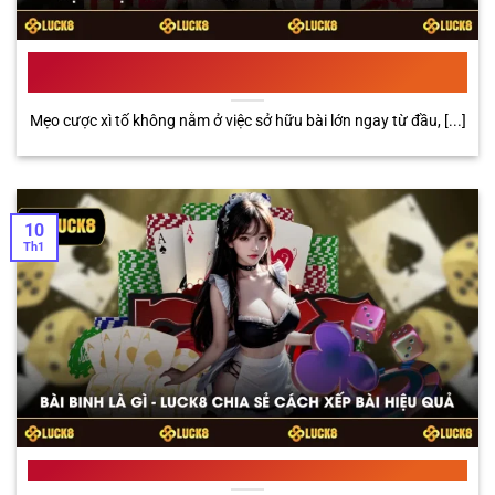
Mẹo Cược Xì Tố – LUCK8 Chia Sẻ Cách Kiểm Soát Ván Hiệu
Quả
Mẹo cược xì tố không nằm ở việc sở hữu bài lớn ngay từ đầu, [...]
10
Th1
Bài Binh Là Gì – LUCK8 Chia Sẻ Cách Xếp Bài Hiệu Quả