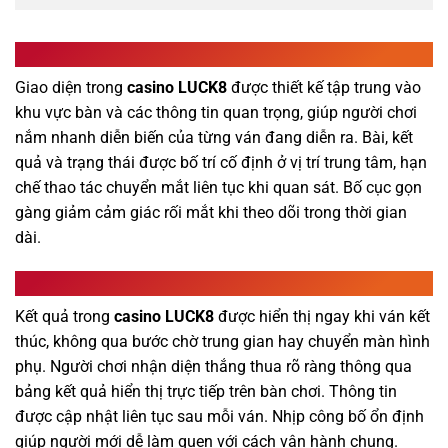
Giao diện bàn chơi được trình bày trực quan
Giao diện trong
casino LUCK8
được thiết kế tập trung vào
khu vực bàn và các thông tin quan trọng, giúp người chơi
nắm nhanh diễn biến của từng ván đang diễn ra. Bài, kết
quả và trạng thái được bố trí cố định ở vị trí trung tâm, hạn
chế thao tác chuyển mắt liên tục khi quan sát. Bố cục gọn
gàng giảm cảm giác rối mắt khi theo dõi trong thời gian
dài.
Kết quả ván được công bố trực tiếp
Kết quả trong
casino LUCK8
được hiển thị ngay khi ván kết
thúc, không qua bước chờ trung gian hay chuyển màn hình
phụ. Người chơi nhận diện thắng thua rõ ràng thông qua
bảng kết quả hiển thị trực tiếp trên bàn chơi. Thông tin
được cập nhật liên tục sau mỗi ván. Nhịp công bố ổn định
giúp người mới dễ làm quen với cách vận hành chung.