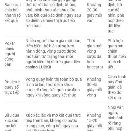
Baccarat
thứ tự rút bài cố định, không
Khoảng
định, bố
chia bài
phát sinh thao tác phụ giữa
20-30
cục dễ
nhanh rõ
ván; kết quả xác định ngay sau
giây mỗi
nhìn, phù
kết quả
so điểm và hiển thị trực tiếp
ván
hợp theo
trên bàn
dõi liên
tục
Nhiều người tham gia một bàn,
Thời
Phù hợp
Poker
diễn biến thể hiện từng lượt
gian mỗi
quan sát
nhiều
hành động, vòng cược được
vòng
chiến
người
mở tuần tự, trạng thái mỗi
cược dài
thuật, tiến
cùng
người hiển thị rõ trên giao diện
hơn
trình chi
bàn
casino LUCK8
baccarat
tiết
Cách trình
Vòng quay hiển thị toàn bộ quá
Khoảng
Roulette
bày đơn
trình bi lăn, thời điểm khóa
30-45
quay số
giản, dễ
cược rõ ràng, kết quả xác định
giây mỗi
trực tiếp
theo dõi
ngay khi vòng quay kết thúc
vòng
kết quả
Nhịp ván
ngắn,
Bầu cua
Xúc xắc lắc và mở kết quả trực
Khoảng
hình ảnh
xúc xắc
tiếp trên bàn, không có bước
15-20
rõ ràng,
mở kết
trung gian, công bố ngay sau
giây mỗi
phù hợp