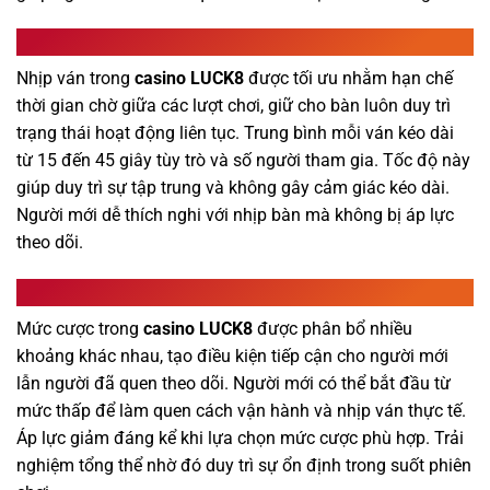
Mỗi lần tham gia đều khép lại trong thời gian ngắn
Nhịp ván trong
casino LUCK8
được tối ưu nhằm hạn chế
thời gian chờ giữa các lượt chơi, giữ cho bàn luôn duy trì
trạng thái hoạt động liên tục. Trung bình mỗi ván kéo dài
từ 15 đến 45 giây tùy trò và số người tham gia. Tốc độ này
giúp duy trì sự tập trung và không gây cảm giác kéo dài.
Người mới dễ thích nghi với nhịp bàn mà không bị áp lực
theo dõi.
Mức cược phù hợp nhiều người mới
Mức cược trong
casino LUCK8
được phân bổ nhiều
khoảng khác nhau, tạo điều kiện tiếp cận cho người mới
lẫn người đã quen theo dõi. Người mới có thể bắt đầu từ
mức thấp để làm quen cách vận hành và nhịp ván thực tế.
Áp lực giảm đáng kể khi lựa chọn mức cược phù hợp. Trải
nghiệm tổng thể nhờ đó duy trì sự ổn định trong suốt phiên