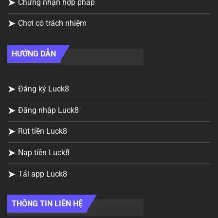
Chứng nhận hợp pháp
Chơi có trách nhiệm
HƯỚNG DẪN
Đăng ký Luck8
Đăng nhập Luck8
Rút tiền Luck8
Nạp tiền Luck8
Tải app Luck8
THÔNG TIN LIÊN HỆ