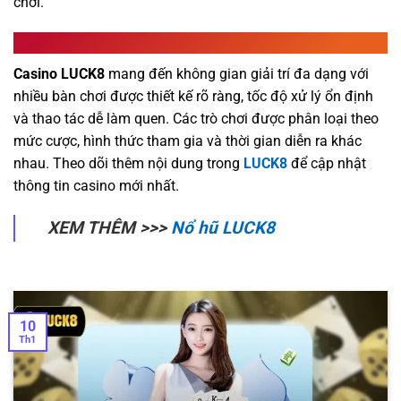
chơi.
Kết luận
Casino LUCK8
mang đến không gian giải trí đa dạng với
nhiều bàn chơi được thiết kế rõ ràng, tốc độ xử lý ổn định
và thao tác dễ làm quen. Các trò chơi được phân loại theo
mức cược, hình thức tham gia và thời gian diễn ra khác
nhau. Theo dõi thêm nội dung trong
LUCK8
để cập nhật
thông tin casino mới nhất.
XEM THÊM >>>
Nổ hũ LUCK8
10
Th1